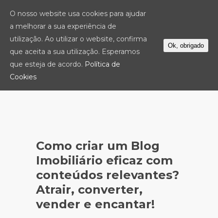
O nosso website usa cookies para ajudar
a melhorar a sua experiência de
utilização. Ao utilizar o website, confirma
Ok, obrigado
que aceita a sua utilização. Esperamos
que esteja de acordo.
Política de
Cookies
Como criar um Blog
Imobiliário eficaz com
conteúdos relevantes?
Atrair, converter,
vender e encantar!