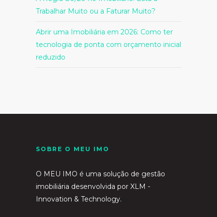
Trabalhar Muito ou a Faturar Muito?
Abrir uma Imobiliária em 2026: Como ter
tecnologia de ponta com orçamento inicial
reduzido
SOBRE O MEU IMO
O MEU IMO é uma solução de gestão
imobiliária desenvolvida por
XLM -
Innovation & Technology.