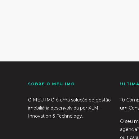
SOBRE O MEU IMO
ULTIM
O MEU IMO é uma solução de gestão
10 Compe
imobiliária desenvolvida por
XLM -
um Consu
Innovation & Technology.
O seu me
agência?
ou fica