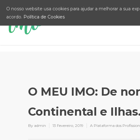
O nosso website usa cookies para ajudar a melhorar a sua exper
acordo.
Política de Cookies
O MEU IMO: De nort
Continental e Ilhas
By
admin
13 Fevereiro, 2019
A Plataforma dos Profission