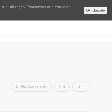
 a sua utilização. Esperamos que esteja de
Ok, obrigado
OS
FAQS
NOVIDADES
CONTACTOS
No Comments
4