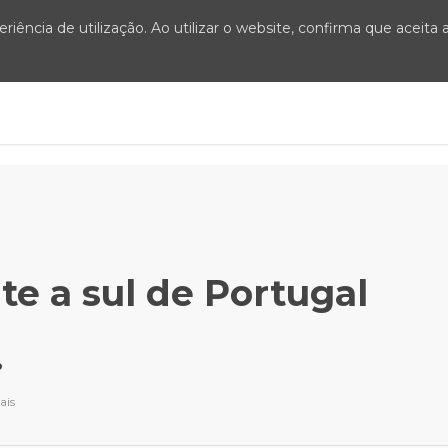
iência de utilização. Ao utilizar o website, confirma que aceita
O MEU IMO
CRM + SITE + PORTAIS
PLANOS E PREÇ
e a sul de Portugal
.
ais