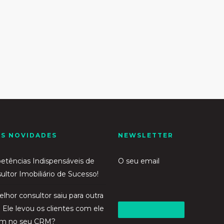
AS NOVIDADES
NEWSLETTER
tências Indispensáveis de
O seu email
ltor Imobiliário de Sucesso!
lhor consultor saiu para outra
 Ele levou os clientes com ele
ram no seu CRM?