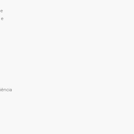
De
 e
iência