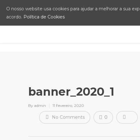
O nosso website usa cookies para ajudar a melhorar a sua exper
acordo.
Política de Cookies
banner_2020_1
By
admin
11 Fevereiro, 2020
No Comments
0