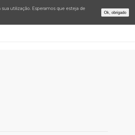
 a sua utilização. Esperamos que esteja de
Ok, obrigado
OS
FAQS
NOVIDADES
CONTACTOS