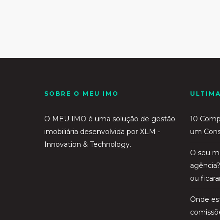
SOBRE O MEU IMO
ULTIM
O MEU IMO é uma solução de gestão
10 Compe
imobiliária desenvolvida por
XLM -
um Consu
Innovation & Technology.
O seu me
agência?
ou fica
Onde est
comissõe