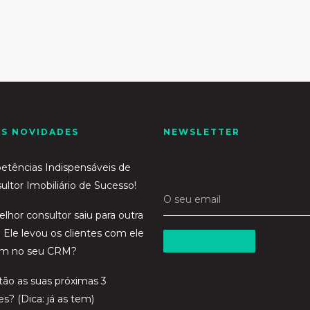
AS NOVIDADES
NEWSLETTER
tências Indispensáveis de
ltor Imobiliário de Sucesso!
O seu email
lhor consultor saiu para outra
 Ele levou os clientes com ele
ram no seu CRM?
ão as suas próximas 3
s? (Dica: já as tem)